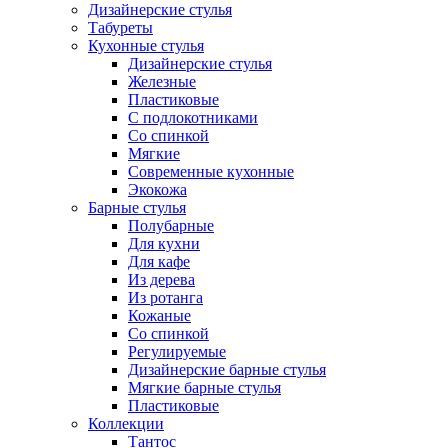
Дизайнерские стулья
Табуреты
Кухонные стулья
Дизайнерские стулья
Железные
Пластиковые
С подлокотниками
Со спинкой
Мягкие
Современные кухонные
Экокожа
Барные стулья
Полубарные
Для кухни
Для кафе
Из дерева
Из ротанга
Кожаные
Со спинкой
Регулируемые
Дизайнерские барные стулья
Мягкие барные стулья
Пластиковые
Коллекции
Тантос