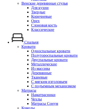
Венские деревянные стулья
Для кухни
Твердые
Коричневые
Орех
Слоновая кость
Классические
Спальня
Кровати
Односпальные кровати
Полутороспальные кровати
Двуспальные кровати
Металлические
Из массива
Деревянные
Тканевые
С мягким изголовьем
С подъемным механизмом
Матрасы
Наматрасники
Чехлы
Матрасы Сонум
Комоды