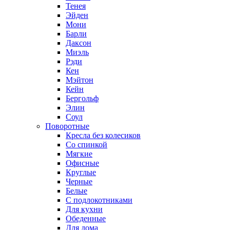
Тенея
Эйден
Мони
Барли
Даксон
Миэль
Рэди
Кен
Мэйтон
Кейн
Бергольф
Элин
Соул
Поворотные
Кресла без колесиков
Со спинкой
Мягкие
Офисные
Круглые
Черные
Белые
С подлокотниками
Для кухни
Обеденные
Для дома