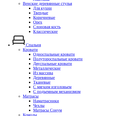
Венские деревянные стулья
Для кухни
Твердые
Коричневые
Орех
Слоновая кость
Классические
Спальня
Кровати
Односпальные кровати
Полутороспальные кровати
Двуспальные кровати
Металлические
Из массива
Деревянные
Тканевые
С мягким изголовьем
С подъемным механизмом
Матрасы
Наматрасники
Чехлы
Матрасы Сонум
Комоды