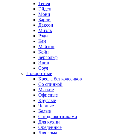
Тенея
Эйден
Мони
Барли
Даксон
Миэль
Рэди
Кен
Мэйтон
Кейн
Бергольф
Элин
Соул
Поворотные
Кресла без колесиков
Со спинкой
Мягкие
Офисные
Круглые
Черные
Белые
С подлокотниками
Для кухни
Обеденные
Для дома