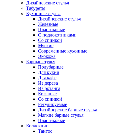
Дизайнерские стулья
Табуреты
Кухонные стулья
Дизайнерские стулья
Железные
Пластиковые
С подлокотниками
Со спинкой
Мягкие
Современные кухонные
Экокожа
Барные стулья
Полубарные
Для кухни
Для кафе
Из дерева
Из ротанга
Кожаные
Со спинкой
Регулируемые
Дизайнерские барные стулья
Мягкие барные стулья
Пластиковые
Коллекции
Тантос