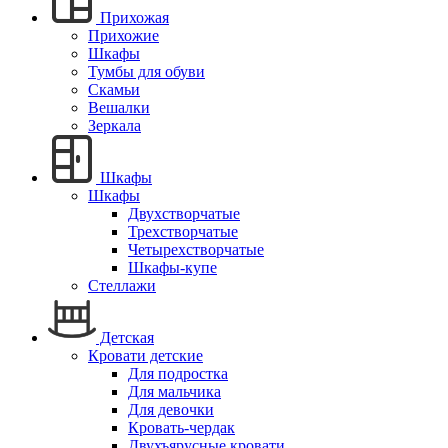
Прихожая
Прихожие
Шкафы
Тумбы для обуви
Скамьи
Вешалки
Зеркала
Шкафы
Шкафы
Двухстворчатые
Трехстворчатые
Четырехстворчатые
Шкафы-купе
Стеллажи
Детская
Кровати детские
Для подростка
Для мальчика
Для девочки
Кровать-чердак
Двухъярусные кровати