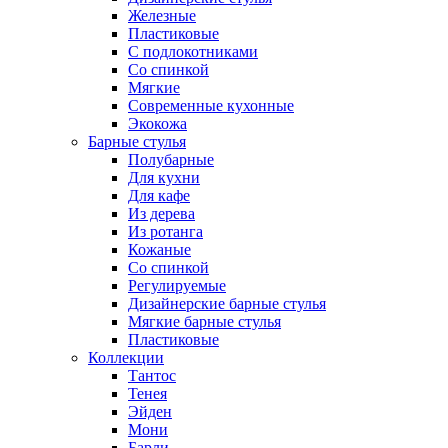
Железные
Пластиковые
С подлокотниками
Со спинкой
Мягкие
Современные кухонные
Экокожа
Барные стулья
Полубарные
Для кухни
Для кафе
Из дерева
Из ротанга
Кожаные
Со спинкой
Регулируемые
Дизайнерские барные стулья
Мягкие барные стулья
Пластиковые
Коллекции
Тантос
Тенея
Эйден
Мони
Барли