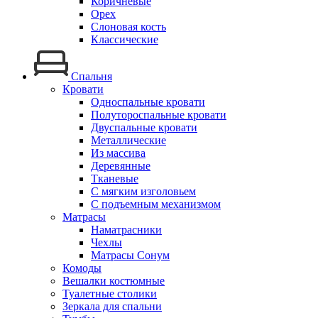
Коричневые
Орех
Слоновая кость
Классические
Спальня
Кровати
Односпальные кровати
Полутороспальные кровати
Двуспальные кровати
Металлические
Из массива
Деревянные
Тканевые
С мягким изголовьем
С подъемным механизмом
Матрасы
Наматрасники
Чехлы
Матрасы Сонум
Комоды
Вешалки костюмные
Туалетные столики
Зеркала для спальни