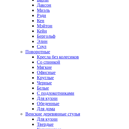
Даксон
Миэль
Рэди
Кен
Мэйтон
Кейн
Бергольф
Элин
Соул
Поворотные
Кресла без колесиков
Со спинкой
Мягкие
Офисные
Круглые
Черные
Белые
С подлокотниками
Для кухни
Обеденные
Для дома
Венские деревянные стулья
Для кухни
Твердые