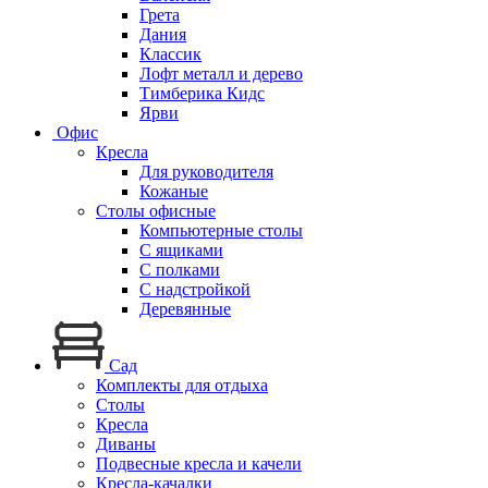
Грета
Дания
Классик
Лофт металл и дерево
Тимберика Кидс
Ярви
Офис
Кресла
Для руководителя
Кожаные
Столы офисные
Компьютерные столы
С ящиками
С полками
С надстройкой
Деревянные
Сад
Комплекты для отдыха
Столы
Кресла
Диваны
Подвесные кресла и качели
Кресла-качалки