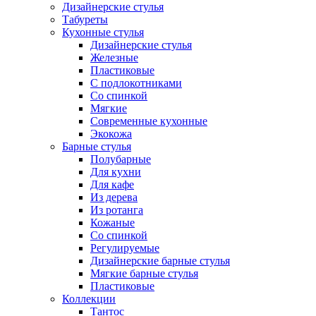
Дизайнерские стулья
Табуреты
Кухонные стулья
Дизайнерские стулья
Железные
Пластиковые
С подлокотниками
Со спинкой
Мягкие
Современные кухонные
Экокожа
Барные стулья
Полубарные
Для кухни
Для кафе
Из дерева
Из ротанга
Кожаные
Со спинкой
Регулируемые
Дизайнерские барные стулья
Мягкие барные стулья
Пластиковые
Коллекции
Тантос