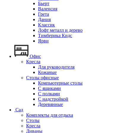
Бьерт
Валенсия
Грета
Дания
Классик
Лофт металл и дерево
Тимберика Кидс
Ярви
Офис
Кресла
Для руководителя
Кожаные
Столы офисные
Компьютерные столы
С ящиками
С полками
С надстройкой
Деревянные
Сад
Комплекты для отдыха
Столы
Кресла
Диваны