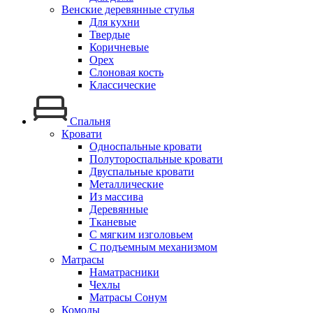
Венские деревянные стулья
Для кухни
Твердые
Коричневые
Орех
Слоновая кость
Классические
Спальня
Кровати
Односпальные кровати
Полутороспальные кровати
Двуспальные кровати
Металлические
Из массива
Деревянные
Тканевые
С мягким изголовьем
С подъемным механизмом
Матрасы
Наматрасники
Чехлы
Матрасы Сонум
Комоды