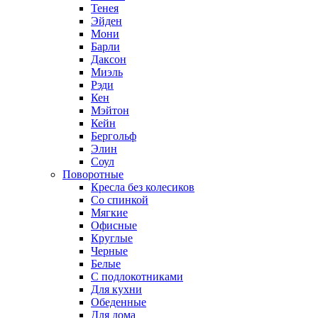
Тенея
Эйден
Мони
Барли
Даксон
Миэль
Рэди
Кен
Мэйтон
Кейн
Бергольф
Элин
Соул
Поворотные
Кресла без колесиков
Со спинкой
Мягкие
Офисные
Круглые
Черные
Белые
С подлокотниками
Для кухни
Обеденные
Для дома