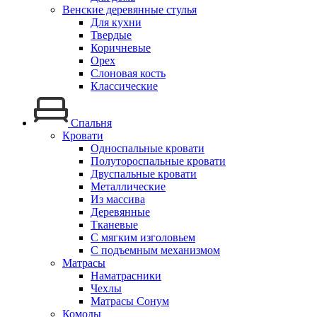
Венские деревянные стулья
Для кухни
Твердые
Коричневые
Орех
Слоновая кость
Классические
Спальня
Кровати
Односпальные кровати
Полутороспальные кровати
Двуспальные кровати
Металлические
Из массива
Деревянные
Тканевые
С мягким изголовьем
С подъемным механизмом
Матрасы
Наматрасники
Чехлы
Матрасы Сонум
Комоды