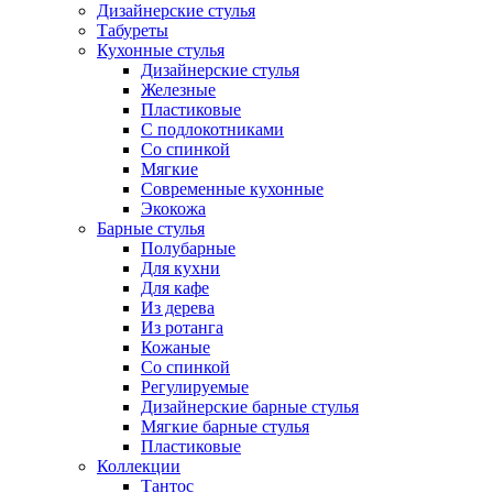
Дизайнерские стулья
Табуреты
Кухонные стулья
Дизайнерские стулья
Железные
Пластиковые
С подлокотниками
Со спинкой
Мягкие
Современные кухонные
Экокожа
Барные стулья
Полубарные
Для кухни
Для кафе
Из дерева
Из ротанга
Кожаные
Со спинкой
Регулируемые
Дизайнерские барные стулья
Мягкие барные стулья
Пластиковые
Коллекции
Тантос