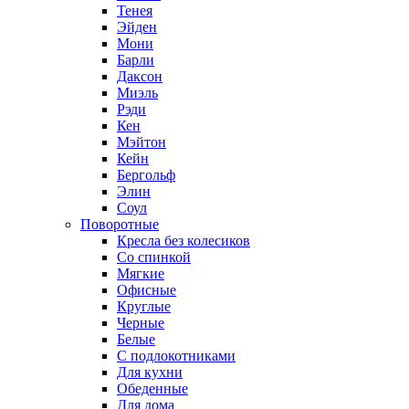
Тенея
Эйден
Мони
Барли
Даксон
Миэль
Рэди
Кен
Мэйтон
Кейн
Бергольф
Элин
Соул
Поворотные
Кресла без колесиков
Со спинкой
Мягкие
Офисные
Круглые
Черные
Белые
С подлокотниками
Для кухни
Обеденные
Для дома