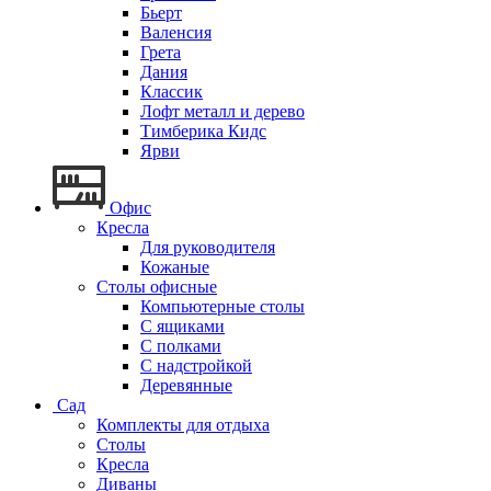
Бьерт
Валенсия
Грета
Дания
Классик
Лофт металл и дерево
Тимберика Кидс
Ярви
Офис
Кресла
Для руководителя
Кожаные
Столы офисные
Компьютерные столы
С ящиками
С полками
С надстройкой
Деревянные
Сад
Комплекты для отдыха
Столы
Кресла
Диваны