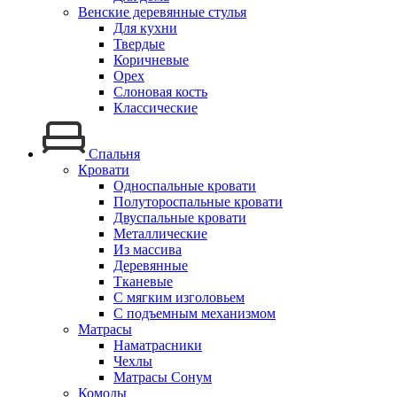
Венские деревянные стулья
Для кухни
Твердые
Коричневые
Орех
Слоновая кость
Классические
Спальня
Кровати
Односпальные кровати
Полутороспальные кровати
Двуспальные кровати
Металлические
Из массива
Деревянные
Тканевые
С мягким изголовьем
С подъемным механизмом
Матрасы
Наматрасники
Чехлы
Матрасы Сонум
Комоды