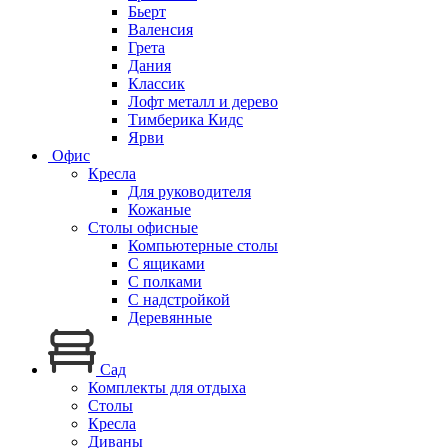
Бьерт
Валенсия
Грета
Дания
Классик
Лофт металл и дерево
Тимберика Кидс
Ярви
Офис
Кресла
Для руководителя
Кожаные
Столы офисные
Компьютерные столы
С ящиками
С полками
С надстройкой
Деревянные
Сад
Комплекты для отдыха
Столы
Кресла
Диваны