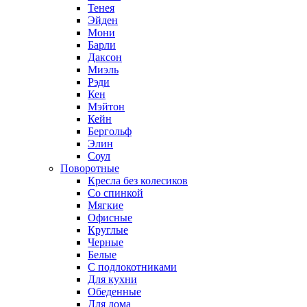
Тенея
Эйден
Мони
Барли
Даксон
Миэль
Рэди
Кен
Мэйтон
Кейн
Бергольф
Элин
Соул
Поворотные
Кресла без колесиков
Со спинкой
Мягкие
Офисные
Круглые
Черные
Белые
С подлокотниками
Для кухни
Обеденные
Для дома