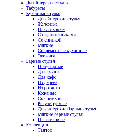
Дизайнерские стулья
Табуреты
Кухонные стулья
Дизайнерские стулья
Железные
Пластиковые
С подлокотниками
Со спинкой
Мягкие
Современные кухонные
Экокожа
Барные стулья
Полубарные
Для кухни
Для кафе
Из дерева
Из ротанга
Кожаные
Со спинкой
Регулируемые
Дизайнерские барные стулья
Мягкие барные стулья
Пластиковые
Коллекции
Тантос